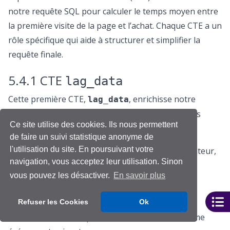
notre requête SQL pour calculer le temps moyen entre
la première visite de la page et l’achat. Chaque CTE a un
rôle spécifique qui aide à structurer et simplifier la
requête finale.
5.4.1 CTE
lag_data
Cette première CTE,
, enrichisse notre
lag_data
dataset avec des informations sur les événements
Ce site utilise des cookies. Ils nous permettent
successifs.
de faire un suivi statistique anonyme de
l'utilisation du site. En poursuivant votre
Pour chaque événement enregistré par un utilisateur,
navigation, vous acceptez leur utilisation. Sinon
elle ajoute les noms et les horodatages des cinq
vous pouvez les désactiver.
En savoir plus
prochains événements.
: Cette
LEAD(event_name, n) OVER(...)
Refuser les Cookies
Ok
fonction est utilisée pour obtenir le nom du n-ième