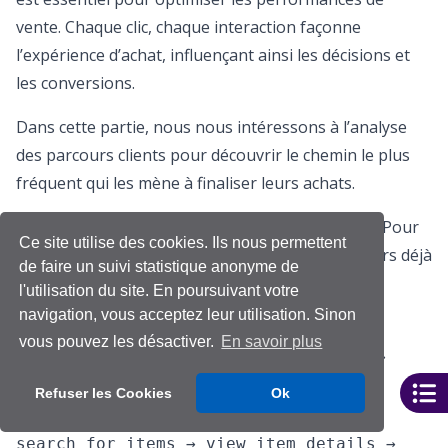
vente. Chaque clic, chaque interaction façonne
l’expérience d’achat, influençant ainsi les décisions et
les conversions.
Dans cette partie, nous nous intéressons à l’analyse
des parcours clients pour découvrir le chemin le plus
fréquent qui les mène à finaliser leurs achats.
En réalité, il existe de multiples parcours d’achat. Pour
Ce site utilise des cookies. Ils nous permettent
simplifier, nous nous concentrons sur les parcours déjà
de faire un suivi statistique anonyme de
abordés dans la partie précédente, à savoir:
l'utilisation du site. En poursuivant votre
navigation, vous acceptez leur utilisation. Sinon
Parcours classique:
home_page →
vous pouvez les désactiver.
En savoir plus
home_page_click → view_item_details →
add_to_cart → complete_purchase
Refuser les Cookies
Ok
Parcours de recherche:
home_page →
search_for_items → view_item_details →