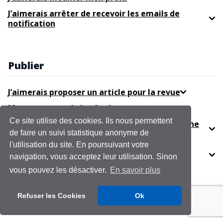
J’aimerais arrêter de recevoir les emails de
notification
Publier
J’aimerais proposer un article pour la revue
Mon contenu a été refusé
Ce site utilise des cookies. Ils nous permettent
Je n’ai pas accès à la fonction d’évaluation d’une
de faire un suivi statistique anonyme de
ressource
l'utilisation du site. En poursuivant votre
Pourquoi dois-je fournir des renseignements
navigation, vous acceptez leur utilisation. Sinon
professionnels dans mon profil ?
vous pouvez les désactiver.
En savoir plus
Refuser les Cookies
Ok
Éditer