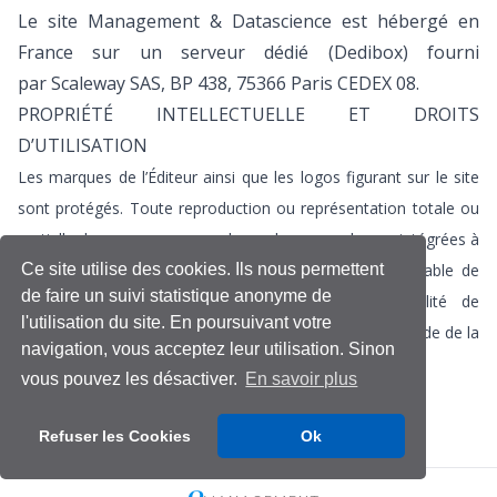
Le site Management & Datascience est hébergé en
France sur un serveur dédié (Dedibox) fourni
par Scaleway SAS, BP 438, 75366 Paris CEDEX 08.
PROPRIÉTÉ INTELLECTUELLE ET DROITS
D’UTILISATION
Les marques de l’Éditeur ainsi que les logos figurant sur le site
sont protégés. Toute reproduction ou représentation totale ou
partielle de ces marques ou de ces logos, seules ou intégrées à
Ce site utilise des cookies. Ils nous permettent
d’autres éléments sans l’autorisation expresse et préalable de
de faire un suivi statistique anonyme de
l’Éditeur est prohibée et engagerait la responsabilité de
l'utilisation du site. En poursuivant votre
l’utilisateur au sens des articles L 713-2 et L 713-3 du Code de la
navigation, vous acceptez leur utilisation. Sinon
Propriété Intellectuelle.
vous pouvez les désactiver.
En savoir plus
Refuser les Cookies
Ok