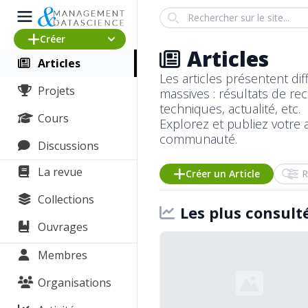
Search
Créer
Articles
Articles
Les articles présentent di
Projets
massives : résultats de r
techniques, actualité, etc.
Cours
Explorez et
publiez votre a
communauté.
Discussions
Recherc
La revue
Créer un Article
Collections
Les plus consult
Ouvrages
Membres
Organisations