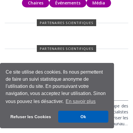
Chaires
Événements
Média
PARTENAIRES SCIENTIFIQUES
PARTENAIRES SCIENTIFIQUES
Ce site utilise des cookies. Ils nous permettent
de faire un suivi statistique anonyme de
l'utilisation du site. En poursuivant votre
navigation, vous acceptez leur utilisation. Sinon
vous pouvez les désactiver.
En savoir plus
L'Association Information et Management (AIM) regroupe des
enseignants, des chercheurs et des professionnels, spécialistes
Refuser les Cookies
Ok
des systèmes d'information. Sa vocation consiste à favoriser les
débats sur ce champ disciplinaire au sein de la communauté
francophone d’une part et avec l’international d’autre part. Elle