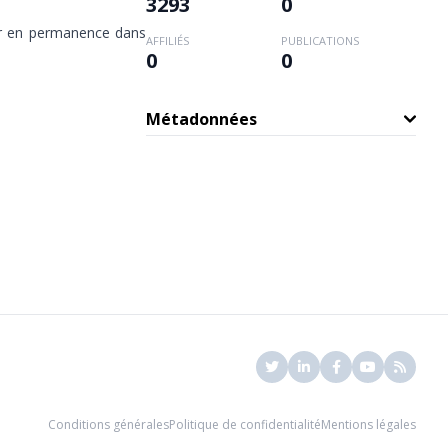
3293
0
ser en permanence dans
AFFILIÉS
PUBLICATIONS
0
0
Métadonnées
Conditions générales
Politique de confidentialité
Mentions légales