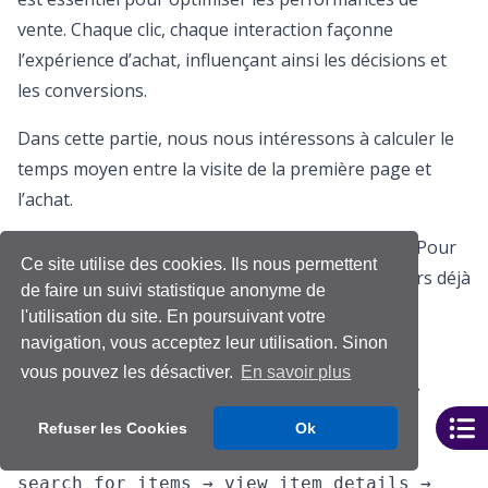
vente. Chaque clic, chaque interaction façonne
l’expérience d’achat, influençant ainsi les décisions et
les conversions.
Dans cette partie, nous nous intéressons à calculer le
temps moyen entre la visite de la première page et
l’achat.
En réalité, il existe de multiples parcours d’achat. Pour
Ce site utilise des cookies. Ils nous permettent
simplifier, nous nous concentrons sur les parcours déjà
de faire un suivi statistique anonyme de
abordés dans la partie précédente, à savoir:
l'utilisation du site. En poursuivant votre
navigation, vous acceptez leur utilisation. Sinon
Parcours classique:
home_page →
vous pouvez les désactiver.
En savoir plus
home_page_click → view_item_details →
add_to_cart → complete_purchase
Refuser les Cookies
Ok
Parcours de recherche:
home_page →
search_for_items → view_item_details →