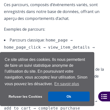
Ces parcours, composés d’événements variés, sont
enregistrés dans notre base de données, offrant un
aperçu des comportements d’achat.
Exemples de parcours:
Parcours classique:
home_page →
home_page_click → view_item_details →
add_to_cart → complete_purchase
Ce site utilise des cookies. Ils nous permettent
de faire un suivi statistique anonyme de
Visite de la page d’accueil → clic sur une bannière de la
l'utilisation du site. En poursuivant votre
page d’accueil → consultation de l’article → ajout de
navigation, vous acceptez leur utilisation. Sinon
l’article au panier → achat.
vous pouvez les désactiver.
En savoir plus
Parcours de recherche:
home_page →
Refuser les Cookies
Ok
search_for_items → view_item_details →
add_to_cart → complete_purchase