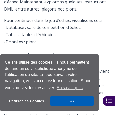
d’échec. Maintenant, explorons quelques instructions
DML, entre autres, plaçons nos pions.
Pour continuer dans le jeu d’échec, visualisons cela :
-Database : salle de compétition d’échec.
-Tables : tables d’échiquier.
-Données : pions.
Insérer des données
Ce site utilise des cookies. Ils nous permettent
Maintenant que vous avons notre table et notre
de faire un suivi statistique anonyme de
structure, notre table est vide (en données). Il convient
l'utilisation du site. En poursuivant votre
d’insérer des données à l’aide de l’instruction DML
navigation, vous acceptez leur utilisation. Sinon
. Il faut sélectionner les variables puis
INSERT INTO
vous pouvez les désactiver.
En savoir plus
utiliser l’instruction
afin d’insérer les tuples.
VALUES
Refuser les Cookies
Ok
-Avec la méthode graphique :