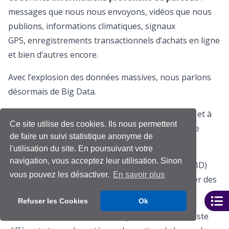
messages que nous nous envoyons, vidéos que nous
publions, informations climatiques, signaux
GPS, enregistrements transactionnels d’achats en ligne
et bien d’autres encore.
Avec l’explosion des données massives, nous parlons
désormais de Big Data.
Les bases de données
elles, servent à la collecte et à
Ce site utilise des cookies. Ils nous permettent
l’enregistrement d’informations (data) de manière
de faire un suivi statistique anonyme de
structurée.
l'utilisation du site. En poursuivant votre
navigation, vous acceptez leur utilisation. Sinon
Un système de gestion de bases de données (SGBD)
vous pouvez les désactiver.
En savoir plus
sert à stocker, à manipuler ou gérer, et à partager des
données dans une base de données.
Refuser les Cookies
Ok
Comme décrit dans la vidéo de présentation, il existe