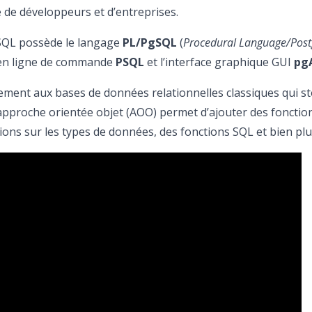
 de développeurs et d’entreprises.
SQL possède le langage
PL/PgSQL
(
Procedural Language/Post
t en ligne de commande
PSQL
et l’interface graphique GUI
pg
ement aux bases de données relationnelles classiques qui s
l’approche orientée objet (AOO) permet d’ajouter des foncti
ions sur les types de données, des fonctions SQL et bien plu