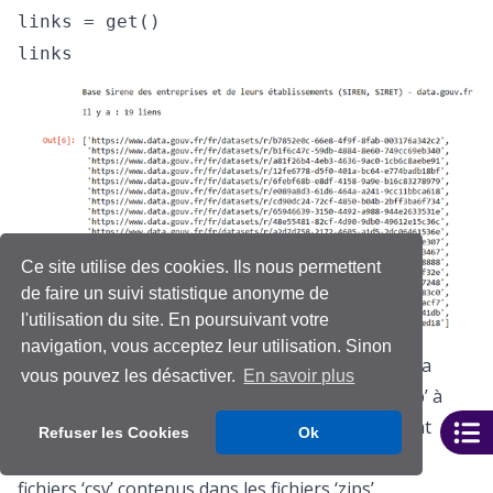
links = get()
links
Ce site utilise des cookies. Ils nous permettent
de faire un suivi statistique anonyme de
l'utilisation du site. En poursuivant votre
navigation, vous acceptez leur utilisation. Sinon
Cette liste contient tous les liens hypertextes de la
vous pouvez les désactiver.
En savoir plus
page web. Chaque lien redirige vers un fichier ‘zip’ à
télécharger qui contient un fichier ‘csv’. Cependant
Refuser les Cookies
Ok
notre objectif est de télécharger uniquement les
fichiers ‘csv’ contenus dans les fichiers ‘zips’.