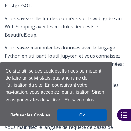
PostgreSQL.
Vous savez collecter des données sur le web grâce au
Web Scraping avec les modules Requests et
BeautifulSoup.
Vous savez manipuler les données avec le langage
Python en utilisant l’outil Jupyter, et vous connaissez
les modules essentiels de la manipulation de données :
Ce site utilise des cookies. Ils nous permettent
Numpy, Pandas.
de faire un suivi statistique anonyme de
Vous savez créer des graphiques en Python avec les
l'utilisation du site. En poursuivant votre
navigation, vous acceptez leur utilisation. Sinon
modules Matplotlib et Seaborn.
vous pouvez les désactiver.
En savoir plus
Vous êtes des maitres architectes des bases de
données relationnelles.
Refuser les Cookies
Ok
Vous maitrisez le langage de requête de bases de