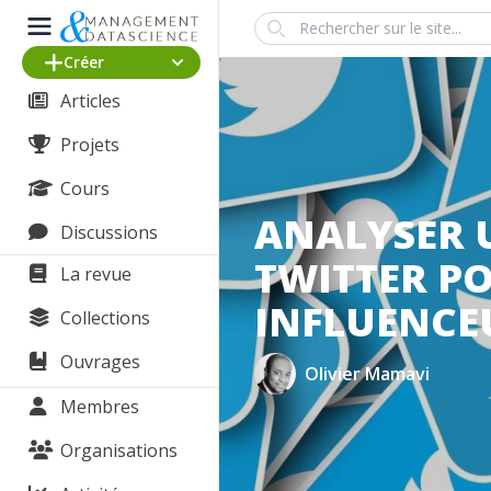
Search
Créer
Articles
Projets
Cours
ANALYSER 
Discussions
TWITTER PO
La revue
INFLUENCE
Collections
Ouvrages
Olivier Mamavi
Membres
Organisations