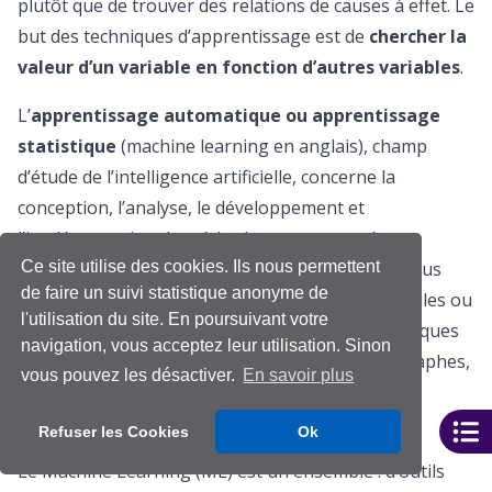
plutôt que de trouver des relations de causes à effet. Le
but des techniques d’apprentissage est de
chercher la
valeur d’un variable en fonction d’autres variables
.
L’
apprentissage automatique ou apprentissage
statistique
(machine learning en anglais), champ
d’étude de l’intelligence artificielle, concerne la
conception, l’analyse, le développement et
l’implémentation de méthodes permettant à une
Ce site utilise des cookies. Ils nous permettent
machine (au sens large) d’évoluer par un processus
de faire un suivi statistique anonyme de
systématique, et ainsi de remplir des tâches difficiles ou
l'utilisation du site. En poursuivant votre
impossibles à remplir par des moyens algorithmiques
navigation, vous acceptez leur utilisation. Sinon
plus classiques. L’analyse peut concerner des graphes,
vous pouvez les désactiver.
En savoir plus
arbres, ou courbes au même titre que de simples
nombres.
Refuser les Cookies
Ok
Le Machine Learning (ML) est un ensemble : d’outils