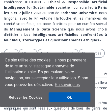
conférence
ICTO2023
-
Ethical & Responsible Artificial
Intelligence for Sustainable societie
- qui aura lieu
à Paris
les 6 et 7 juillet 2023
au sein de
Sorbonne Université
, nous
lançons, avec le Pr Antoine Harfouche et les membres du
comité scientifique, cet appel à articles pour un numéro spécial
de
Management & Data Science
que nous avons choisi
d’intituler «
Les intelligences artificielles confrontées à
leur biais, stéréotypes et questionnements éthiques
»
Biais
Ethique
Intelligence artificielle
Stéréotypes
Ce site utilise des cookies. Ils nous permettent
de faire un suivi statistique anonyme de
l'utilisation du site. En poursuivant votre
Contenu
navigation, vous acceptez leur utilisation. Sinon
👉 https://www.icto2023.com/about-1-3
(qui accueillera
vous pouvez les désactiver.
En savoir plus
notamment le professeur
Viswanath Venkatesh
comme
keynotes speaker)
Refuser les Cookies
Ok
Toutes les recherches conceptuelles, théoriques et/ou
empiriques qui sont liées aux questions de biais, de genre, de