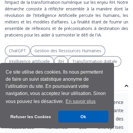
l’impact de la transformation numérique sur les enjeu RH. Notre
démarche consiste à réfléchir ensemble à la manière dont la
révolution de l’Intelligence Artificielle percute les humains, les
métiers et les modèles d’affaires. La finalité étant de fournir un
ensemble de réflexions et de préconisations à destination des
praticiens pour les aider à surmonter le défi de l'IA.
ChatGPT
Gestion des Ressources Humaines
Intelligence artificielle
RH
Transformation digitale
Ce site utilise des cookies. Ils nous permettent
de faire un suivi statistique anonyme de
Contenu
l'utilisation du site. En poursuivant votre
navigation, vous acceptez leur utilisation. Sinon
Au cours des dernières années, l’intelligence
vous pouvez les désactiver.
En savoir plus
artificielle (IA) a connu une croissance fulgurante
Refuser les Cookies
Ok
dans de nombreux domaines, y compris celui des
ressources humaines. Les entreprises