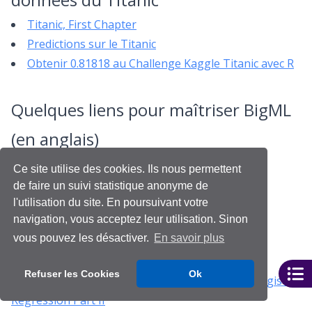
Titanic, First Chapter
Predictions sur le Titanic
Obtenir 0.81818 au Challenge Kaggle Titanic avec R
Quelques liens pour maîtriser BigML
(en anglais)
BigML Education Videos
Ce site utilise des cookies. Ils nous permettent
BigML – How to create a Dataset
de faire un suivi statistique anonyme de
BigML – How to create a Data Source
l'utilisation du site. En poursuivant votre
navigation, vous acceptez leur utilisation. Sinon
BigML – How to create a Model
vous pouvez les désactiver.
En savoir plus
BigML – How to generate Predictions
BigML – How to interact with a Model
Refuser les Cookies
Ok
Classification and Regression with BigML – Logistic
Regression Part II