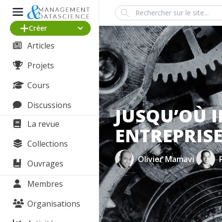
Search
Créer
Articles
Projets
Cours
Discussions
JUSQU’OÙ I
La revue
ENTREPRISE
Collections
Olivier Mamavi
Ouvrages
Membres
Organisations