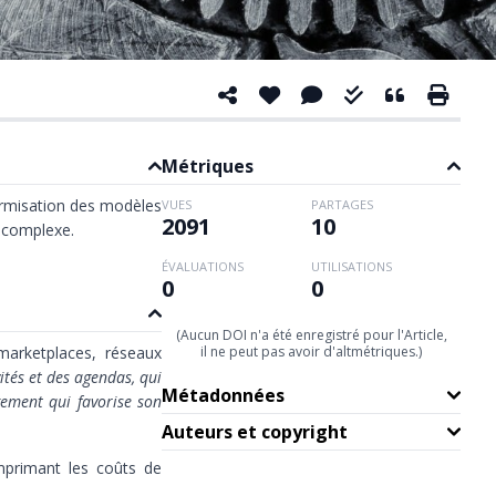
Métriques
ormisation des modèles
VUES
PARTAGES
2091
10
 complexe.
ÉVALUATIONS
UTILISATIONS
0
0
(Aucun DOI n'a été enregistré pour l'Article,
marketplaces, réseaux
il ne peut pas avoir d'altmétriques.)
tés et des agendas, qui
Métadonnées
gement qui favorise son
Auteurs et copyright
mprimant les coûts de