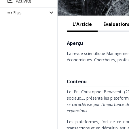
Activité
Plus
L'Article
Évaluation
Aperçu
La revue scientifique Management
économiques. Chercheurs, profes
Contenu
Le Pr. Christophe Benavent (20
sociaux…, présente les platefo
se caractérise par l’importance d
expansion
« .
Les plateformes, fort de ce no
transactions et en démultipliant 