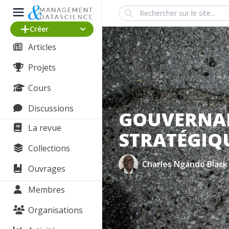
Search
Créer
Articles
Projets
Cours
Discussions
GOUVERNAN
La revue
STRATÉGIQU
Collections
Charles Ngando Black
Ouvrages
Membres
Organisations