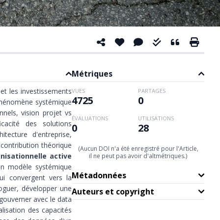
Métriques
et les investissements
VUES
PARTAGES
4725
0
n phénomène systémique
nnels, vision projet vs
ÉVALUATIONS
UTILISATIONS
icacité des solutions
0
28
itecture d'entreprise,
 contribution théorique
(Aucun DOI n'a été enregistré pour l'Article,
nisationnelle active
il ne peut pas avoir d'altmétriques.)
 un modèle systémique
Métadonnées
ui convergent vers la
loguer, développer une
Auteurs et copyright
 gouverner avec le data
alisation des capacités