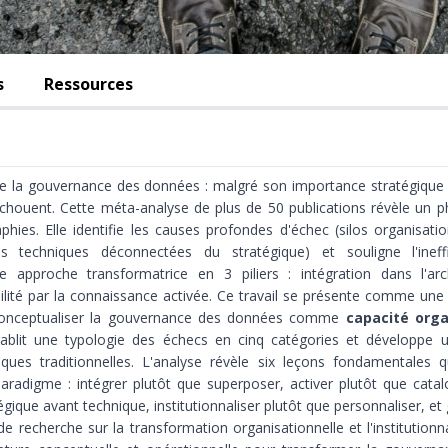
s
Ressources
de la gouvernance des données : malgré son importance stratégique 
 échouent. Cette méta-analyse de plus de 50 publications révèle u
hies. Elle identifie les causes profondes d'échec (silos organisatio
s techniques déconnectées du stratégique) et souligne l'ineff
ne approche transformatrice en 3 piliers : intégration dans l'arch
bilité par la connaissance activée. Ce travail se présente comme une
conceptualiser la gouvernance des données comme
capacité orga
 établit une typologie des échecs en cinq catégories et développe
ques traditionnelles. L'analyse révèle six leçons fondamentales q
radigme : intégrer plutôt que superposer, activer plutôt que cata
égique avant technique, institutionnaliser plutôt que personnaliser, et
e recherche sur la transformation organisationnelle et l'institutionn