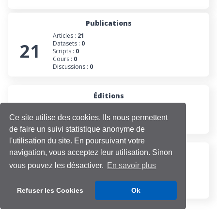
Publications
Articles :
21
21
Datasets :
0
Scripts :
0
Cours :
0
Discussions :
0
Éditions
2
Numéros :
0
Collections :
1
Ce site utilise des cookies. Ils nous permettent
Projets :
1
de faire un suivi statistique anonyme de
l'utilisation du site. En poursuivant votre
navigation, vous acceptez leur utilisation. Sinon
Participations
Évaluations :
0
vous pouvez les désactiver.
En savoir plus
0
Projets :
0
Cours :
0
Discussions :
0
Refuser les Cookies
Ok