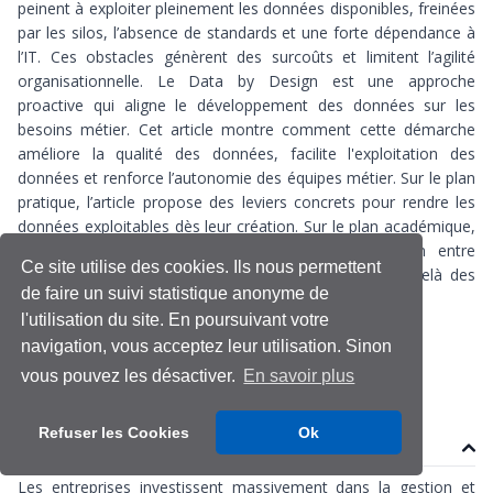
peinent à exploiter pleinement les données disponibles, freinées
par les silos, l’absence de standards et une forte dépendance à
l’IT. Ces obstacles génèrent des surcoûts et limitent l’agilité
organisationnelle. Le Data by Design est une approche
proactive qui aligne le développement des données sur les
besoins métier. Cet article montre comment cette démarche
améliore la qualité des données, facilite l'exploitation des
données et renforce l’autonomie des équipes métier. Sur le plan
pratique, l’article propose des leviers concrets pour rendre les
données exploitables dès leur création. Sur le plan académique,
il ouvre des perspectives de recherche sur le lien entre
Ce site utilise des cookies. Ils nous permettent
gouvernance des données et création de valeur, au-delà des
de faire un suivi statistique anonyme de
approches administratives traditionnelles.
l'utilisation du site. En poursuivant votre
navigation, vous acceptez leur utilisation. Sinon
Data Governance
Gouvernance des données
vous pouvez les désactiver.
En savoir plus
Refuser les Cookies
Ok
Contenu
Les entreprises investissent massivement dans la gestion et