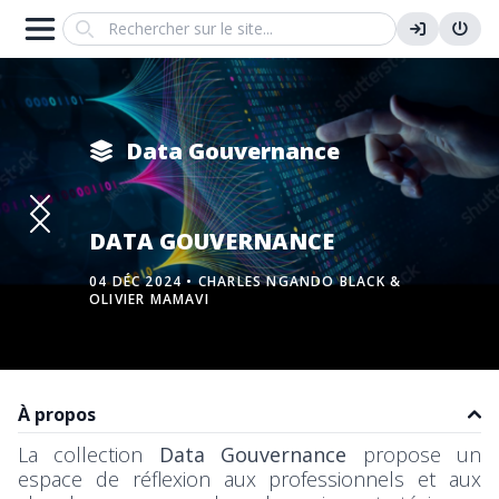
Search
Data Gouvernance
Précédent
Suivant
DATA GOUVERNANCE
04 DÉC 2024 •
CHARLES NGANDO BLACK
&
OLIVIER MAMAVI
À propos
La collection
Data Gouvernance
propose un
espace de réflexion aux professionnels et aux