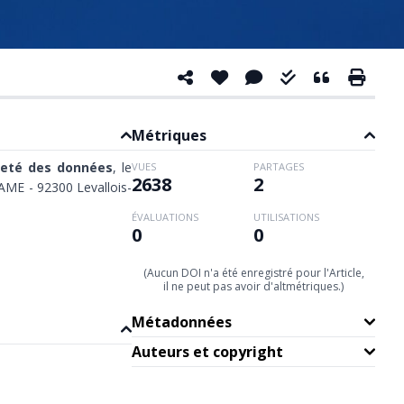
Métriques
neté des données
, le
VUES
PARTAGES
2638
2
AME - 92300 Levallois-
ÉVALUATIONS
UTILISATIONS
0
0
(Aucun DOI n'a été enregistré pour l'Article,
il ne peut pas avoir d'altmétriques.)
Métadonnées
Auteurs et copyright