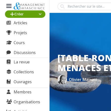
Search
Créer
Articles
Projets
Cours
Discussions
[TABLE-RON
La revue
MENACES E
Collections
Olivier Mamavi
Ouvrages
Membres
Organisations