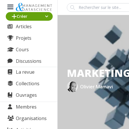
Search
Créer
Articles
Projets
Cours
Discussions
MARKETING
La revue
Collections
Olivier Mamavi
Ouvrages
Membres
Organisations