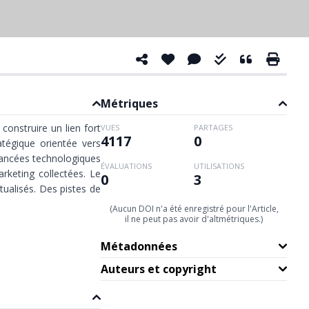
Métriques
construire un lien fort
VUES
PARTAGES
4117
0
ratégique orientée vers
vancées technologiques
ÉVALUATIONS
UTILISATIONS
rketing collectées. Le
0
3
ualisés. Des pistes de
(Aucun DOI n'a été enregistré pour l'Article,
il ne peut pas avoir d'altmétriques.)
Métadonnées
Auteurs et copyright