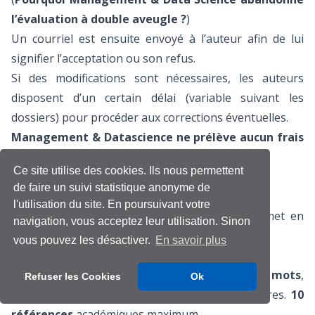
l’évaluation à double aveugle ?
)
Un courriel est ensuite envoyé à l’auteur afin de lui
signifier l’acceptation ou son refus.
Si des modifications sont nécessaires, les auteurs
disposent d’un certain délai (variable suivant les
dossiers) pour procéder aux corrections éventuelles.
Management & Datascience ne prélève aucun frais
de soumission, ni de publication.
Ce site utilise des cookies. Ils nous permettent
de faire un suivi statistique anonyme de
Soumettre un avis d’expert
l'utilisation du site. En poursuivant votre
Un
avis d’expert
est un article d’opinion. Il met en
navigation, vous acceptez leur utilisation. Sinon
avant un point de vue argumenté.
vous pouvez les désactiver.
En savoir plus
Longueur des articles
Les
avis d’expert
font
entre 1000 et
2 000 mots
,
Refuser les Cookies
Ok
incluant les références, les tableaux et les figures.
10
références
académiques maximum.