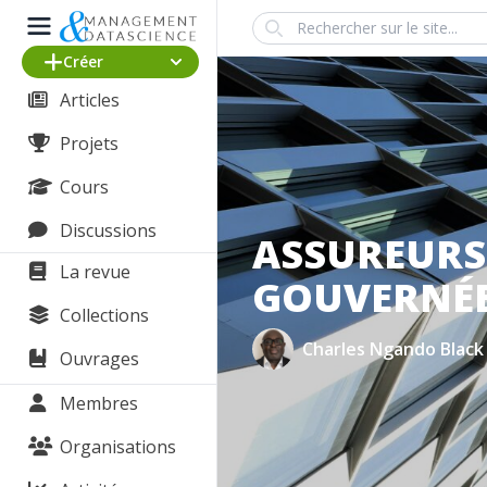
Search
Créer
Articles
Projets
Cours
Discussions
ASSUREURS
La revue
GOUVERNÉE
Collections
Charles Ngando Black
Ouvrages
Membres
Organisations