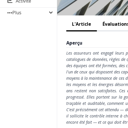
Activité
Plus
L'Article
Évaluation
Aperçu
Les assureurs ont engagé leurs 
catalogues de données, règles de q
des équipes ont été formées, des c
l'un de ceux qui disposent des cap
moyens à la maintenance de ces dis
les moyens et les énergies désorma
ans restent non satisfaites. Ce
progressé. Elles portent sur la 
traçable et auditable, comment un
C'est précisément cet attendu — dé
il sollicite le contrôle interne à c
encore été fait — et ce qui doit êtr