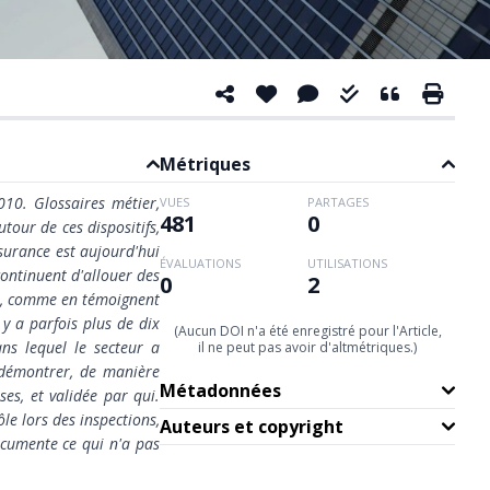
Métriques
10. Glossaires métier,
VUES
PARTAGES
481
0
tour de ces dispositifs,
ssurance est aujourd'hui
ÉVALUATIONS
UTILISATIONS
ontinuent d'allouer des
0
2
uer, comme en témoignent
 y a parfois plus de dix
(Aucun DOI n'a été enregistré pour l'Article,
ns lequel le secteur a
il ne peut pas avoir d'altmétriques.)
 démontrer, de manière
Métadonnées
es, et validée par qui.
le lors des inspections,
Auteurs et copyright
ocumente ce qui n'a pas