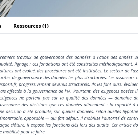
s
Ressources (1)
premiers travaux de gouvernance des données à l'aube des années 20
ualité, lignage : ces fondations ont été construites méthodiquement. Au
ultures ont évolué, des procédures ont été instituées. Le secteur de l'a
acités de gouvernance des données les plus structurées.
Les assureurs c
positifs, progressivement devenus structurels. Ils les font aussi évol
is affectés à la gouvernance de l'IA.
Pourtant, des exigences posées il
s exigences ne portent pas sur la qualité des données — domaine da
gouvernance des décisions que ces données alimentent : la capacité à
e décision a été produite, sur quelles données, selon quelles hypothès
montrable, opposable — qui fait défaut. Il mobilise l'autorité de contrô
haque clôture, il expose les fonctions clés lors des audits.
Cet article d
e mobilisé pour le faire.