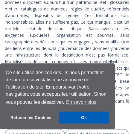
données disposent aujourd'hui d'un patrimoine réel : glossaires
métier, catalogues de données, règles de qualité, référentiels
d'anomalies, dispositifs de lignage. Ces fondations sont
indispensables. Elles ne suffisent pas. Ce qui manque, c'est un
modèle : celui des décisions critiques. Sans inventaire des
exigences auxquelles l'organisation est soumise, sans
cartographie des décisions qui les engagent, sans qualification
des liens entre les deux, la gouvernance des données gouverne
une infrastructure dont la destination n'est pas formalisée.
Modéliser les décisions critiques, c'est les rendre intelligibles et
gouvernables — pour la première fois. C'est poser les objets qui
Ce site utilise des cookies. Ils nous permettent
permettront au CDO de dialoguer avec le COMEX, le CFO, le
de faire un suivi statistique anonyme de
CRO, le CCO et les autorités de contrôle sur une base
l'utilisation du site. En poursuivant votre
commune. C'est donner à la gouvernance des données sa
navigation, vous acceptez leur utilisation. Sinon
finalité explicite. Cet article décrit comment — en six étapes
concrètes, illustrées par une mise en œuvre sectorielle dans le
vous pouvez les désactiver.
En savoir plus
domaine de l'assurance.
Refuser les Cookies
Ok
Data Governance
décisions critiques