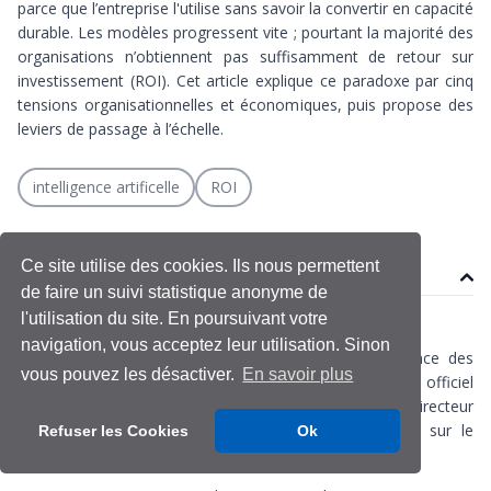
parce que l’entreprise l'utilise sans savoir la convertir en capacité
durable. Les modèles progressent vite ; pourtant la majorité des
organisations n’obtiennent pas suffisamment de retour sur
investissement (ROI). Cet article explique ce paradoxe par cinq
tensions organisationnelles et économiques, puis propose des
leviers de passage à l’échelle.
intelligence artificelle
ROI
Ce site utilise des cookies. Ils nous permettent
Contenu
de faire un suivi statistique anonyme de
l'utilisation du site. En poursuivant votre
navigation, vous acceptez leur utilisation. Sinon
La scène est devenue banale : une entreprise annonce des
vous pouvez les désactiver.
En savoir plus
dizaines de POC, déploie un assistant conversationnel « officiel
», et voit ses usages internes exploser, sans qu’un directeur
financier puisse relier cet enthousiasme à un impact sur le
Refuser les Cookies
Ok
résultat.