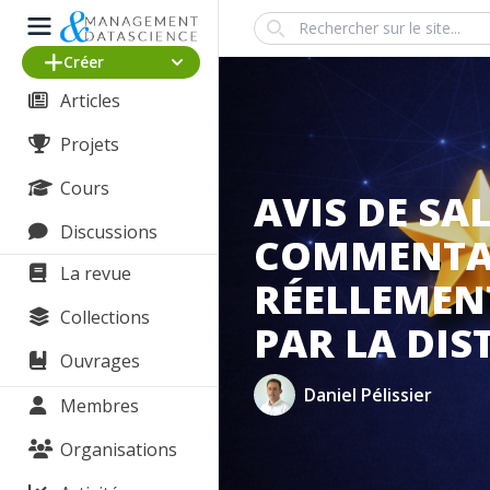
Search
Créer
Articles
Projets
Cours
AVIS DE SAL
Discussions
COMMENTAI
La revue
RÉELLEMENT
Collections
PAR LA DIS
Ouvrages
Daniel Pélissier
Membres
Organisations