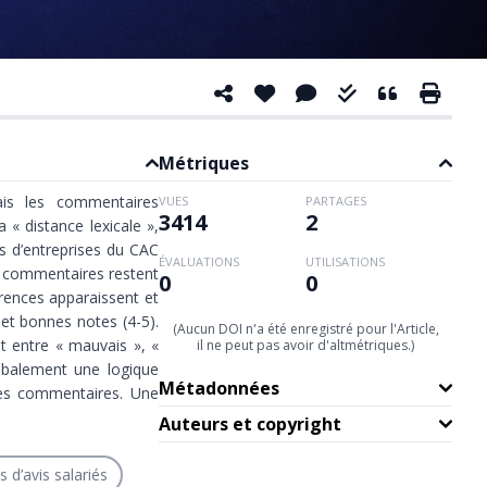
Métriques
ais les commentaires
VUES
PARTAGES
3414
2
 « distance lexicale »,
s d’entreprises du CAC
ÉVALUATIONS
UTILISATIONS
es commentaires restent
0
0
rences apparaissent et
et bonnes notes (4-5).
(Aucun DOI n'a été enregistré pour l'Article,
ut entre « mauvais », «
il ne peut pas avoir d'altmétriques.)
obalement une logique
Métadonnées
 des commentaires. Une
Auteurs et copyright
 d’avis salariés