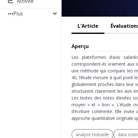
Activité
Plus
L'Article
Évaluation
Aperçu
Les plateformes d’avis salar
correspondent-ils vraiment aux sc
une méthode qui compare les mot
40, l’étude mesure à quel point l
globalement proches dans leur vo
structurent clairement les avis 
Les textes des notes élevées son
moyen » et « bon ». L’étude mo
d’écriture cohérente. Elle invi
approche quantitative originale q
analyse textuelle
data scien