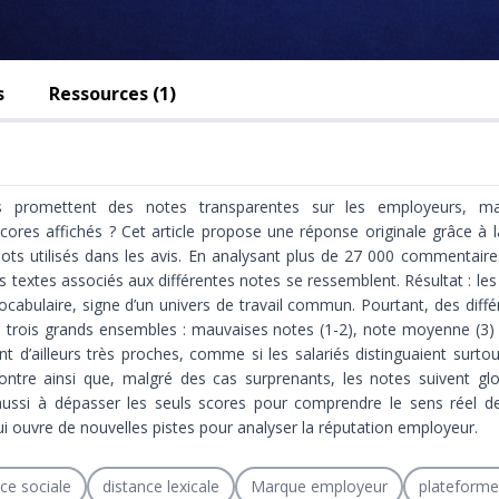
s
Ressources (1)
iés promettent des notes transparentes sur les employeurs, m
ores affichés ? Cet article propose une réponse originale grâce à la
s utilisés dans les avis. En analysant plus de 27 000 commentaire
es textes associés aux différentes notes se ressemblent. Résultat : l
cabulaire, signe d’un univers de travail commun. Pourtant, des diffé
en trois grands ensembles : mauvaises notes (1-2), note moyenne (3) 
t d’ailleurs très proches, comme si les salariés distinguaient surto
ntre ainsi que, malgré des cas surprenants, les notes suivent gl
te aussi à dépasser les seuls scores pour comprendre le sens réel
ui ouvre de nouvelles pistes pour analyser la réputation employeur.
ce sociale
distance lexicale
Marque employeur
plateformes