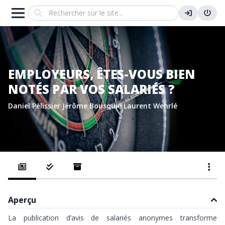
Search
EMPLOYEURS, ÊTES-VOUS BIEN
NOTÉS PAR VOS SALARIÉS ?
Daniel Pélissier
Jérôme Bousquié
Laurent Wehrlé
Aperçu
La publication d’avis de salariés anonymes transforme