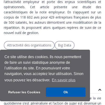
l’attractivité employeur et porte des enjeux scientifiques et
opérationnels. Cet article présente une étude des
caractéristiques de la note employeur. En s’appuyant sur un
corpus de 118 602 avis pour 429 entreprises françaises de plus
de 500 salariés, les auteurs démontrent une modélisation de la
répartition. Ils proposent alors quelques repères de suivi de ce
nouvel outil de gestion.
Attractivité des organisations
Big Data
Marque employeur
Modélisation statistique
Ce site utilise des cookies. Ils nous permettent
Notes employeurs
Plateformes d'avis
de faire un suivi statistique anonyme de
l'utilisation du site. En poursuivant votre
Répartition des avis
navigation, vous acceptez leur utilisation. Sinon
vous pouvez les désactiver.
En savoir plus
Contenu
Refuser les Cookies
Ok
La tendance à l’évaluation de nombreuses situations de la vie
quotidienne s’est généralisée et l’action de juger est devenue un