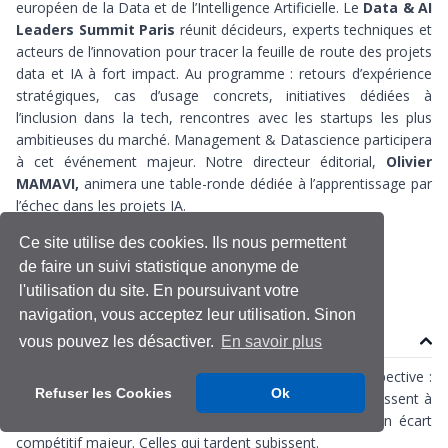
européen de la Data et de l’Intelligence Artificielle. Le
Data & AI
Leaders Summit Paris
réunit décideurs, experts techniques et
acteurs de l’innovation pour tracer la feuille de route des projets
data et IA à fort impact. Au programme : retours d’expérience
stratégiques, cas d’usage concrets, initiatives dédiées à
l’inclusion dans la tech, rencontres avec les startups les plus
ambitieuses du marché. Management & Datascience participera
à cet événement majeur. Notre directeur éditorial,
Olivier
MAMAVI,
animera une table-ronde dédiée à l’apprentissage par
l’échec dans les projets IA.
Ce site utilise des cookies. Ils nous permettent
Data
IA
techshow
de faire un suivi statistique anonyme de
l'utilisation du site. En poursuivant votre
navigation, vous acceptez leur utilisation. Sinon
Contenu
vous pouvez les désactiver.
En savoir plus
La transformation data & IA n’est plus un sujet de prospective :
Refuser les Cookies
Ok
c’est un impératif business. Les organisations qui réussissent à
valoriser leurs données et industrialiser l’IA creusent un écart
compétitif majeur. Celles qui tardent subissent.