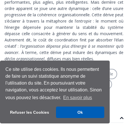
performantes, plus agiles, plus intelligentes. Mais derrière cet
ordre apparent se joue une autre dynamique : celle d’une usure
progressive de la cohérence organisationnelle. Cette dérive peut
s’éclairer à travers la métaphore de l’
entropie
: le moment où
l’énergie dépensée pour maintenir la stabilité du système
dépasse celle consacrée à générer du sens et du mouvement.
Autrement dit, le coût de coordination finit par absorber l’élan
créatif :
l’organisation dépense plus d’énergie à se maintenir qu’à
avancer.
À terme, cette dérive peut induire des dynamiques de
déclin organisationnel
, diffuses mais bien réelles.
Ce site utilise des cookies. Ils nous permettent
cohérence
Complexité
entropie organisationnelle
de faire un suivi statistique anonyme de
l'utilisation du site. En poursuivant votre
IA et management
performance organisationnelle
navigation, vous acceptez leur utilisation. Sinon
Transformation Numérique
vous pouvez les désactiver.
En savoir plus
Refuser les Cookies
Ok
Contenu