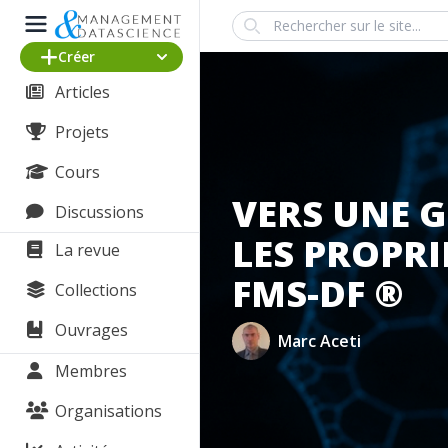
Search
Créer
Articles
Projets
Cours
VERS UNE 
Discussions
LES PROPR
La revue
FMS-DF ®
Collections
Ouvrages
Marc Aceti
Membres
Organisations