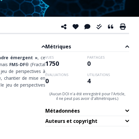
Métriques
cadre émergent »
, ce
VUES
PARTAGES
1750
0
rmais
FMS-DF®
(Fractal
 jeu de perspectives à
ÉVALUATIONS
UTILISATIONS
ge, chantier de mise en
0
4
r le jeu de perspectives
(Aucun DOI n'a été enregistré pour l'Article,
il ne peut pas avoir d'altmétriques.)
Métadonnées
Auteurs et copyright