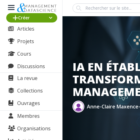
Search
Créer
Articles
Projets
Cours
IA EN ÉTAB
Discussions
TRANSFORM
La revue
MANAGEME
Collections
Ouvrages
Anne-Claire Maxence
Membres
Organisations