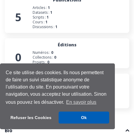
Articles :
1
5
Datasets :
1
Scripts :
1
Cours :
1
Discussions :
1
Éditions
0
Numéros :
0
Collections :
0
Projets :
0
Ce site utilise des cookies. Ils nous permettent
de faire un suivi statistique anonyme de
Participations
l'utilisation du site. En poursuivant votre
Évaluations :
0
1
Projets :
1
navigation, vous acceptez leur utilisation. Sinon
Cours :
0
Discussions :
0
vous pouvez les désactiver.
En savoir plus
Refuser les Cookies
Ok
Bio