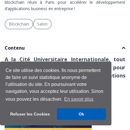
blockchain réuni à Paris pour accélérer le développement
d’applications business en entreprise !
Blockchain
Salon
Contenu
A la Cité Universitaire Internationale, tout
l’écosystème blockchain réuni à Paris pour
Ce site utilise des cookies. Ils nous permettent
accélérer le développement d’applications
de faire un suivi statistique anonyme de
business en entreprise !
l'utilisation du site. En poursuivant votre
navigation, vous acceptez leur utilisation. Sinon
vous pouvez les désactiver.
En savoir plus
Refuser les Cookies
Ok