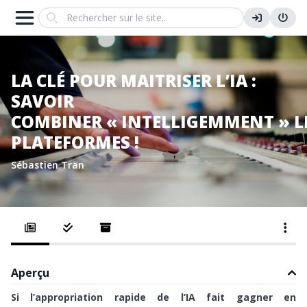
Search
LA CLÉ POUR MAITRISER L’IA :
SAVOIR
COMBINER « INTELLIGEMMENT » L
PLATEFORMES !
Sébastien Tran
Aperçu
Si l’appropriation rapide de l’IA fait gagner en