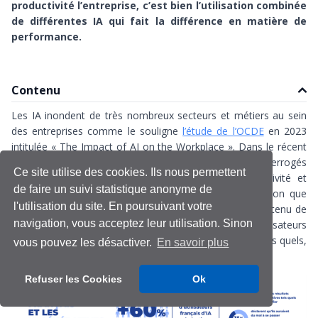
productivité l’entreprise, c’est bien l’utilisation combinée
de différentes IA qui fait la différence en matière de
performance.
Contenu
Les IA inondent de très nombreux secteurs et métiers au sein
des entreprises comme le souligne
l’étude de l’OCDE
en 2023
intitulée « The Impact of AI on the Workplace ». Dans le récent
baromètre IFOP 2024 pour Talan, les utilisateurs interrogés
Ce site utilise des cookies. Ils nous permettent
estiment qu’elles leurs font gagner 38% de productivité et
de faire un suivi statistique anonyme de
d’efficacité au travail. Au-delà de l’attrait pour l’innovation que
l'utilisation du site. En poursuivant votre
sont les IA, il y a une appropriation très rapide compte tenu de
navigation, vous acceptez leur utilisation. Sinon
cet impact de gains de productivité. 44% des utilisateurs
français déclarent même utiliser les résultats générés tels quels,
vous pouvez les désactiver.
En savoir plus
sans les modifier.
Refuser les Cookies
Ok