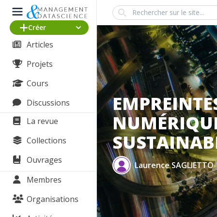
Search
Créer
Articles
Projets
Cours
EMPREINTE
Discussions
NUMÉRIQUE
La revue
SUSTAINAB
Collections
Ouvrages
Laurence SAGLIETTO
Membres
Organisations