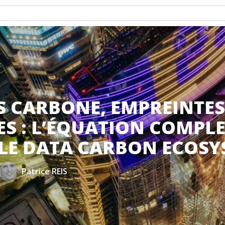
S CARBONE, EMPREINTES
S : L’ÉQUATION COMPLE
LE DATA CARBON ECOSY
Patrice REIS