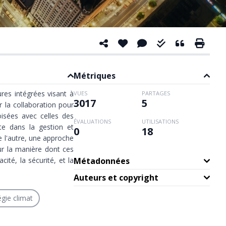
Métriques
res intégrées visant à
VUES
PARTAGES
3017
5
 la collaboration pour
oisées avec celles des
ÉVALUATIONS
UTILISATIONS
ste dans la gestion et
0
18
de l'autre, une approche
r la manière dont ces
ité, la sécurité, et la
Métadonnées
Auteurs et copyright
égie climat