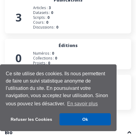
Articles :
3
3
Datasets :
0
Scripts :
0
Cours :
0
Discussions :
0
Éditions
0
Numéros :
0
Collections :
0
Projets :
0
Ce site utilise des cookies. Ils nous permettent
de faire un suivi statistique anonyme de
Participations
l'utilisation du site. En poursuivant votre
Évaluations :
0
0
Projets :
0
navigation, vous acceptez leur utilisation. Sinon
Cours :
0
Discussions :
0
vous pouvez les désactiver.
En savoir plus
Refuser les Cookies
Ok
Bio