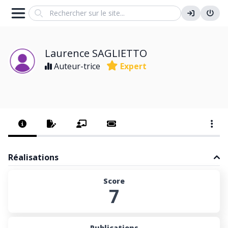
Search
Laurence SAGLIETTO
Auteur-trice
Expert
Réalisations
Score
7
Publications