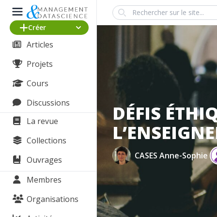
Search
Créer
Articles
Projets
Cours
Discussions
DÉFIS ÉTHI
La revue
L’ENSEIGN
Collections
CASES Anne-Sophie
Ouvrages
Membres
Organisations