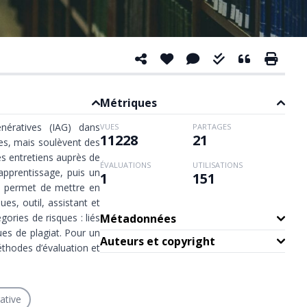
Métriques
génératives (IAG) dans
VUES
PARTAGES
11228
21
ves, mais soulèvent des
es entretiens auprès de
ÉVALUATIONS
UTILISATIONS
apprentissage, puis un
1
151
a permet de mettre en
s, outil, assistant et
gories de risques : liés
Métadonnées
ques de plagiat. Pour un
Auteurs et copyright
éthodes d’évaluation et
rative