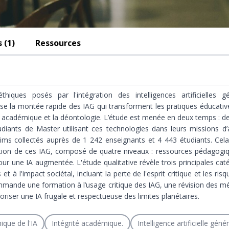
 (1)
Ressources
thiques posés par l'intégration des intelligences artificielles 
lyse la montée rapide des IAG qui transforment les pratiques éducati
ue académique et la déontologie. L’étude est menée en deux temps : d
diants de Master utilisant ces technologies dans leurs missions d’
ims collectés auprès de 1 242 enseignants et 4 443 étudiants. Cel
ion de ces IAG, composé de quatre niveaux : ressources pédagogique
ur une IA augmentée. L'étude qualitative révèle trois principales caté
 à l'impact sociétal, incluant la perte de l'esprit critique et les ris
ommande une formation à l’usage critique des IAG, une révision des m
iser une IA frugale et respectueuse des limites planétaires.
hique de l'IA
Intégrité académique.
Intelligence artificielle géné