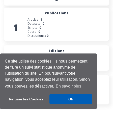
Publications
Articles :
1
1
Datasets :
0
Scripts :
0
Cours :
0
Discussions :
0
Éditions
0
Numéros :
0
Ce site utilise des cookies. Ils nous permettent
Collections :
0
Projets :
0
de faire un suivi statistique anonyme de
l'utilisation du site. En poursuivant votre
navigation, vous acceptez leur utilisation. Sinon
Participations
vous pouvez les désactiver.
En savoir plus
Évaluations :
0
1
Projets :
1
Cours :
0
Discussions :
0
Refuser les Cookies
Ok