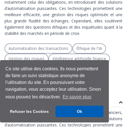
notamment celui des obligations, en introduisant des solutions
d’automatisation puissantes. Ces technologies promettent une
meilleure efficacité, une gestion des risques optimisée et une
plus grande fluidité des échanges. Cependant, elles soulèvent
également des questions éthiques et des inquiétudes quant à la
stabilité des marchés en période de crise.
Automatisation des transactions
Éthique de l'IA
Gestion des risques
Intelligence artificielle finance
Machine learning
Marché obligatoire
Ce site utilise des cookies. Ils nous permettent
de faire un suivi statistique anonyme de
Trading algorithmique
Transformation digitale
l'utilisation du site. En poursuivant votre
navigation, vous acceptez leur utilisation. Sinon
vous pouvez les désactiver.
En savoir plus
Contenu
Refuser les Cookies
Ok
L’intelligence artificielle (IA) transforme les marchés financiers,
notamment celui des obligations, en introduisant des solutions
d’automatisation puissantes. Ces technologies promettent une