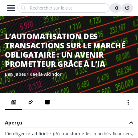
Search
L’AUTOMATISATION DES
TRANSACTIONS SUR LE MARCHÉ
OBLIGATAIRE : UN AVENIR
PROMETTEUR GRÂCE À L’IA
Ben Jabeur
Kaeila Alcindor
Aperçu
L’intelligence artificielle (IA) transforme les marchés financiers,