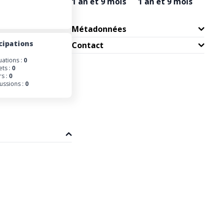
1 an et 9 mois
1 an et 9 mois
Métadonnées
cipations
Contact
uations :
0
ets :
0
s :
0
ussions :
0