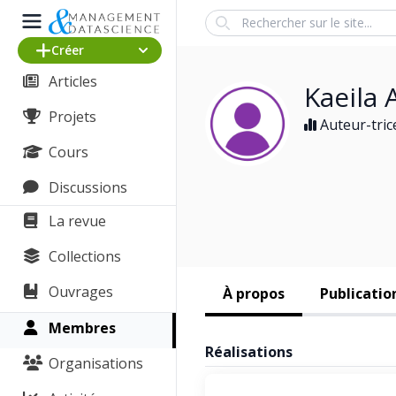
Search
Créer
Articles
Kaeila 
Projets
Auteur-tric
Cours
Discussions
La revue
Collections
Ouvrages
À propos
Publicatio
Membres
Réalisations
Organisations