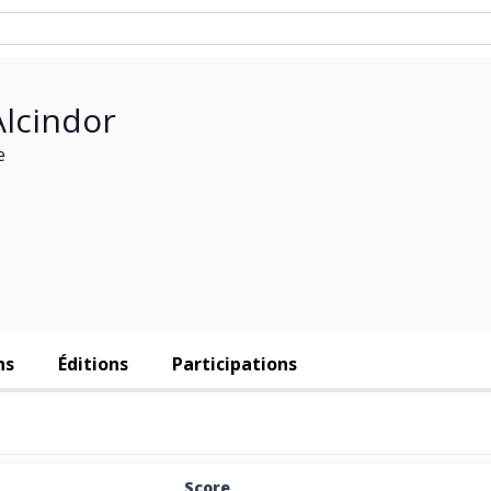
Alcindor
e
ns
Éditions
Participations
Score