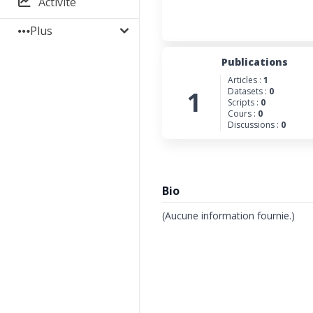
Activité
Plus
Publications
Articles :
1
1
Datasets :
0
Scripts :
0
Cours :
0
Discussions :
0
Bio
(Aucune information fournie.)