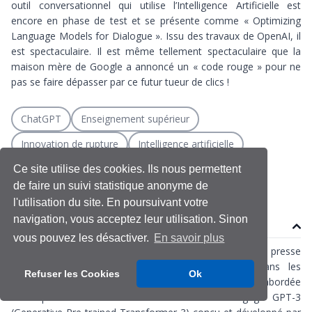
outil conversationnel qui utilise l’Intelligence Artificielle est
encore en phase de test et se présente comme « Optimizing
Language Models for Dialogue ». Issu des travaux de
OpenAI
, il
est spectaculaire. Il est même tellement spectaculaire que
la
maison mère de Google a annoncé un « code rouge »
pour ne
pas se faire dépasser par ce futur tueur de clics !
ChatGPT
Enseignement supérieur
Innovation de rupture
Intelligence artificielle
Robot conversationnel
Transformation digitale
Ce site utilise des cookies. Ils nous permettent
de faire un suivi statistique anonyme de
l'utilisation du site. En poursuivant votre
navigation, vous acceptez leur utilisation. Sinon
Contenu
vous pouvez les désactiver.
En savoir plus
Cette technologie est déjà largement médiatisée dans la presse
grand public
et
professionnelle
et elle le sera dans les
Refuser les Cookies
Ok
publications
académiques
de 2023. Elle est abordée
techniquement autour de son modèle de langage GPT-3