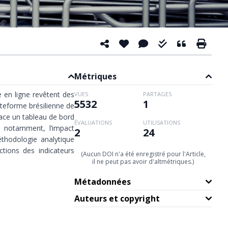
Métriques
 en ligne revêtent des
VUES
PARTAGES
5532
1
ateforme brésilienne de
lace un tableau de bord
ÉVALUATIONS
UTILISATIONS
; notamment, l’impact
2
24
éthodologie analytique
ctions des indicateurs
(Aucun DOI n'a été enregistré pour l'Article,
il ne peut pas avoir d'altmétriques.)
Métadonnées
Auteurs et copyright