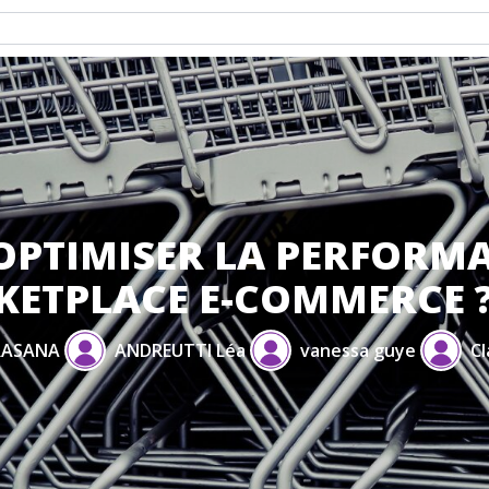
PTIMISER LA PERFORM
KETPLACE E-COMMERCE 
RASANA
ANDREUTTI Léa
vanessa guye
Cl