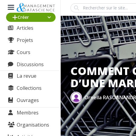
Search
Créer
Articles
Projets
Cours
Discussions
COMMENT O
La revue
D’UNE MAR
Collections
Ornella RASOANAND
Ouvrages
Membres
Organisations