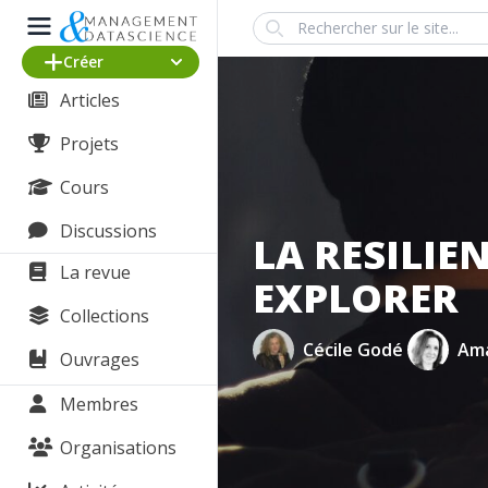
Search
Créer
Articles
Projets
Cours
Discussions
LA RESILIE
La revue
EXPLORER
Collections
Cécile Godé
Ama
Ouvrages
Membres
Organisations