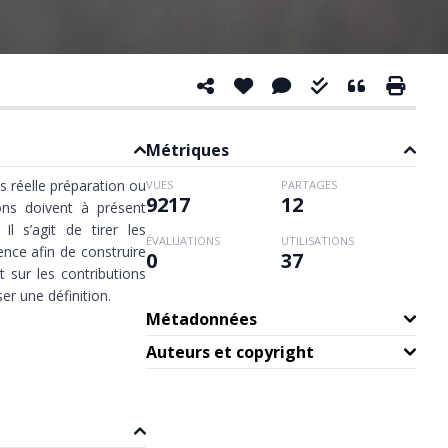
Métriques
s réelle préparation ou
VUES
PARTAGES
9217
12
ions doivent à présent
Il s’agit de tirer les
ÉVALUATIONS
UTILISATIONS
ence afin de construire
0
37
 sur les contributions
ser une définition.
Métadonnées
Auteurs et copyright