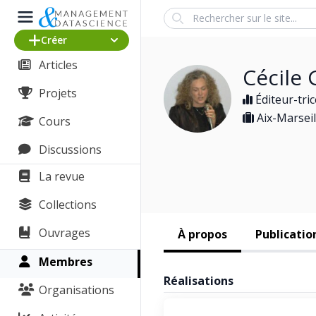
Search
Créer
Articles
Cécile
Projets
Éditeur-tric
Aix-Marsei
Cours
Discussions
La revue
Collections
Ouvrages
À propos
Publicatio
Membres
Réalisations
Organisations