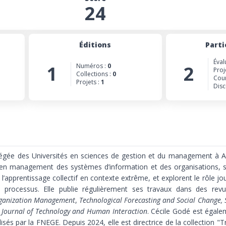
24
Éditions
Parti
Éval
1
Numéros :
0
2
Proj
Collections :
0
Cour
Projets :
1
Disc
égée des Universités en sciences de gestion et du management à Aix
 en management des systèmes d’information et des organisations, s
t l’apprentissage collectif en contexte extrême, et explorent le rôle j
rocessus. Elle publie régulièrement ses travaux dans des revue
ganization Management
,
Technological Forecasting and Social Change,
S
 Journal of Technology and Human Interaction
. Cécile Godé est égale
isés par la FNEGE. Depuis 2024, elle est directrice de la collection "