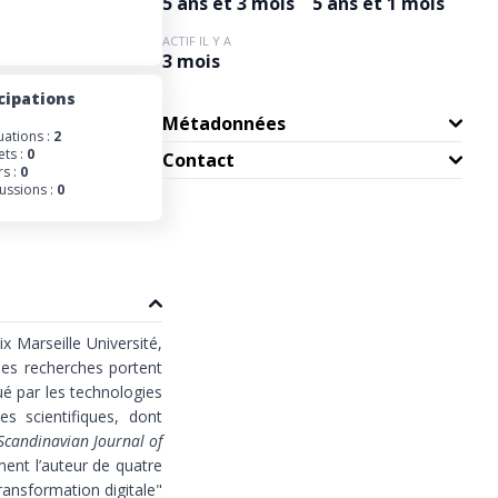
5 ans et 3 mois
5 ans et 1 mois
ACTIF IL Y A
3 mois
cipations
Métadonnées
uations :
2
ets :
0
Contact
s :
0
ussions :
0
 Marseille Université,
es recherches portent
oué par les technologies
s scientifiques, dont
candinavian Journal of
ment l’auteur de quatre
Transformation digitale"