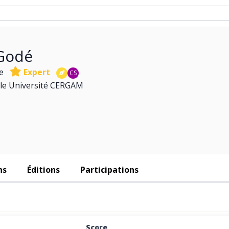
 Godé
e
Expert
CS
lle Université CERGAM
ns
Éditions
Participations
Score