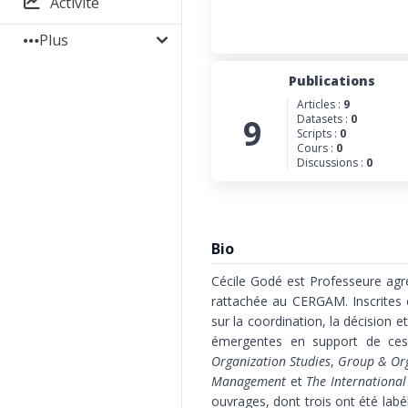
Activité
Plus
Publications
Articles :
9
9
Datasets :
0
Scripts :
0
Cours :
0
Discussions :
0
Bio
Cécile Godé est Professeure agr
rattachée au CERGAM. Inscrites
sur la coordination, la décision e
émergentes en support de ces p
Organization Studies
,
Group & Or
Management
et
The International
ouvrages, dont trois ont été labél