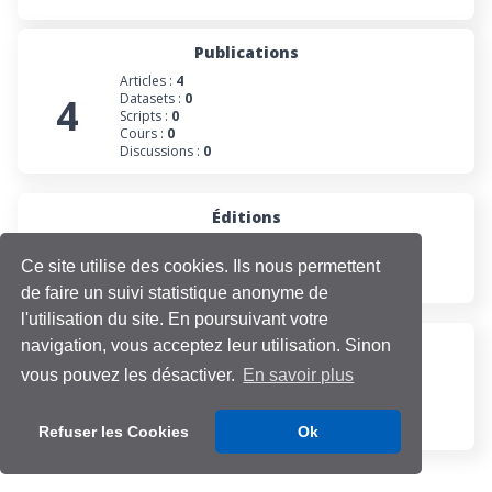
Publications
Articles :
4
4
Datasets :
0
Scripts :
0
Cours :
0
Discussions :
0
Éditions
0
Numéros :
0
Collections :
0
Ce site utilise des cookies. Ils nous permettent
Projets :
0
de faire un suivi statistique anonyme de
l'utilisation du site. En poursuivant votre
navigation, vous acceptez leur utilisation. Sinon
Participations
Évaluations :
0
vous pouvez les désactiver.
En savoir plus
1
Projets :
1
Cours :
0
Discussions :
0
Refuser les Cookies
Ok